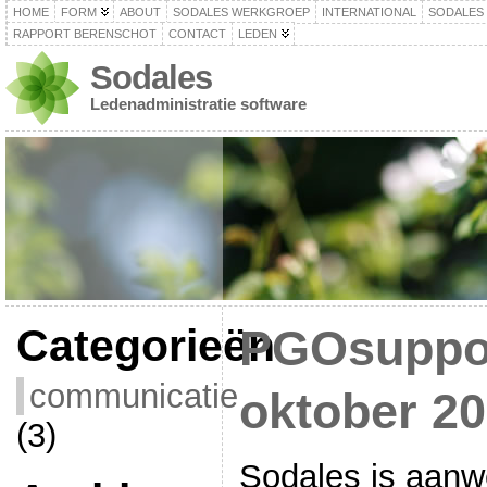
HOME
FORM
ABOUT
SODALES WERKGROEP
INTERNATIONAL
SODALES
RAPPORT BERENSCHOT
CONTACT
LEDEN
Sodales
Ledenadministratie software
Categorieën
PGOsuppor
communicatie
oktober 2
(3)
Sodales is aanw