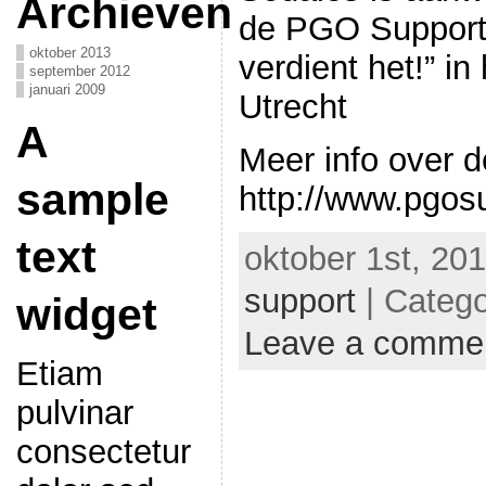
Archieven
de PGO Support 
oktober 2013
verdient het!” in
september 2012
januari 2009
Utrecht
A
Meer info over d
sample
http://www.pgos
text
oktober 1st, 20
support
| Categ
widget
Leave a comme
Etiam
pulvinar
consectetur