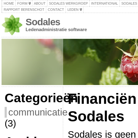
HOME
FORM
ABOUT
SODALES WERKGROEP
INTERNATIONAL
SODALES
RAPPORT BERENSCHOT
CONTACT
LEDEN
Sodales
Ledenadministratie software
Financiën
Categorieën
communicatie
Sodales
(3)
Sodales is geen 