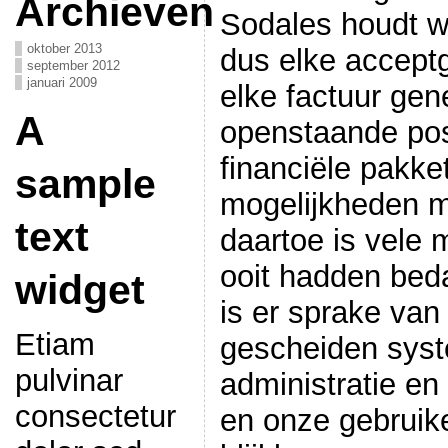
Archieven
Sodales houdt we
oktober 2013
dus elke acceptg
september 2012
januari 2009
elke factuur gen
A
openstaande pos
financiële pakke
sample
mogelijkheden m
text
daartoe is vele 
ooit hadden beda
widget
is er sprake van
Etiam
gescheiden syst
pulvinar
administratie en
consectetur
en onze gebruike