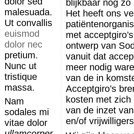
dolor sed
blijkbaar nog zo
malesuada.
Het heeft ons ve
Ut convallis
patiëntenorgani
euismod
met acceptgiro’s
dolor nec
ontwerp van Sod
pretium.
vanuit dat accep
Nunc ut
meer nodig war
tristique
van de in komste
massa.
Acceptgiro’s br
kosten met zich
Nam
van de inzet va
sodales mi
en/of vrijwilligers
vitae dolor
ullamcorper