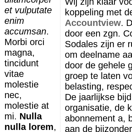
Wij zijn klaar v
et vulputate
koppeling met d
enim
Accountview
. 
accumsan
.
door een zgn. C
Morbi orci
Sodales zijn er 
magna,
om deelname aan
tincidunt
door de gehele g
vitae
groep te laten v
molestie
belasting, respec
nec,
De jaarlijkse bi
molestie at
organisatie, de 
mi.
Nulla
abonnement a, b
nulla lorem
,
aan de bijzonder