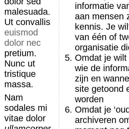
dolor sed
informatie van
malesuada.
aan mensen z
Ut convallis
kennis. Je wil
euismod
van één of t
dolor nec
organisatie 
pretium.
Omdat je wilt
Nunc ut
wie de inform
tristique
zijn en wanne
massa.
site getoond 
Nam
worden
sodales mi
Omdat je ‘oude
vitae dolor
archiveren o
ullamcorper