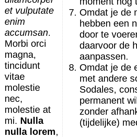
moment nog t
et vulputate
Omdat je de m
enim
hebben een n
accumsan
.
door te voere
Morbi orci
daarvoor de h
magna,
aanpassen.
tincidunt
Omdat je de 
vitae
met andere so
molestie
Sodales, cons
nec,
permanent wi
molestie at
zonder afhanke
mi.
Nulla
(tijdelijke) 
nulla lorem
,