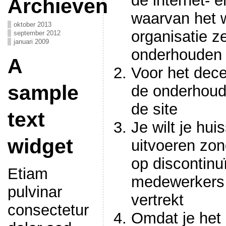
de internet- e
Archieven
waarvan het w
oktober 2013
organisatie z
september 2012
januari 2009
onderhouden
A
Voor het dece
sample
de onderhoud
de site
text
Je wilt je huis
widget
uitvoeren zon
op discontinuï
Etiam
medewerkers 
pulvinar
vertrekt
consectetur
Omdat je het