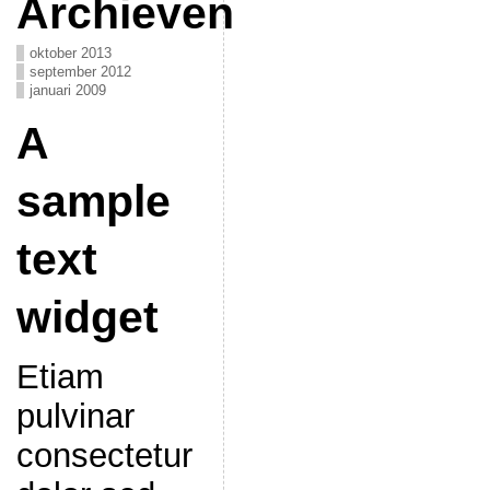
Archieven
oktober 2013
september 2012
januari 2009
A
sample
text
widget
Etiam
pulvinar
consectetur