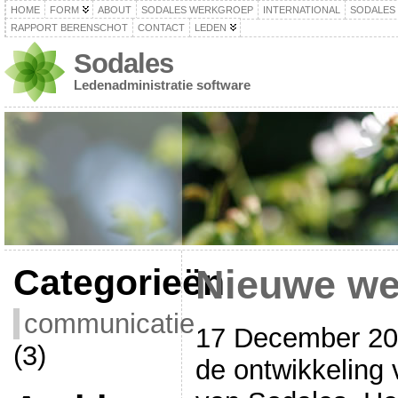
HOME
FORM
ABOUT
SODALES WERKGROEP
INTERNATIONAL
SODALES
RAPPORT BERENSCHOT
CONTACT
LEDEN
Sodales
Ledenadministratie software
Categorieën
Nieuwe we
communicatie
17 December 200
(3)
de ontwikkeling