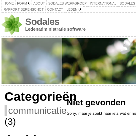
HOME
FORM
ABOUT
SODALES WERKGROEP
INTERNATIONAL
SODALES
RAPPORT BERENSCHOT
CONTACT
LEDEN
Sodales
Ledenadministratie software
Categorieën
Niet gevonden
communicatie
Sorry, maar je zoekt naar iets wat er nie
(3)