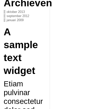
Archieven
oktober 2013
september 2012
januari 2009
A
sample
text
widget
Etiam
pulvinar
consectetur