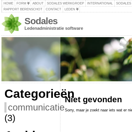
HOME
FORM
ABOUT
SODALES WERKGROEP
INTERNATIONAL
SODALES
RAPPORT BERENSCHOT
CONTACT
LEDEN
Sodales
Ledenadministratie software
Categorieën
Niet gevonden
communicatie
Sorry, maar je zoekt naar iets wat er nie
(3)