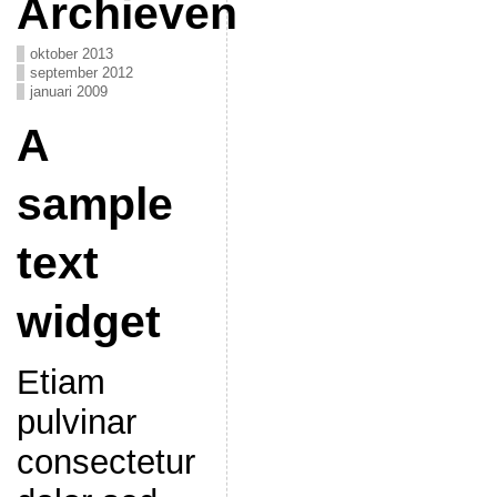
Archieven
oktober 2013
september 2012
januari 2009
A
sample
text
widget
Etiam
pulvinar
consectetur