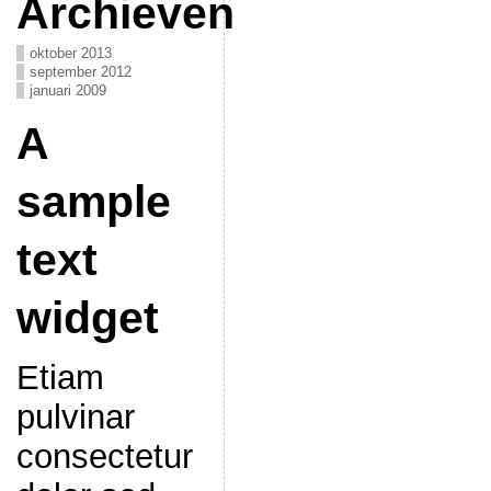
Archieven
oktober 2013
september 2012
januari 2009
A
sample
text
widget
Etiam
pulvinar
consectetur