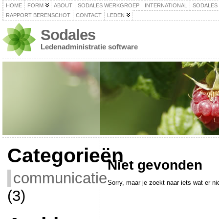
HOME
FORM
ABOUT
SODALES WERKGROEP
INTERNATIONAL
SODALES
RAPPORT BERENSCHOT
CONTACT
LEDEN
Sodales
Ledenadministratie software
Categorieën
Niet gevonden
communicatie
Sorry, maar je zoekt naar iets wat er nie
(3)