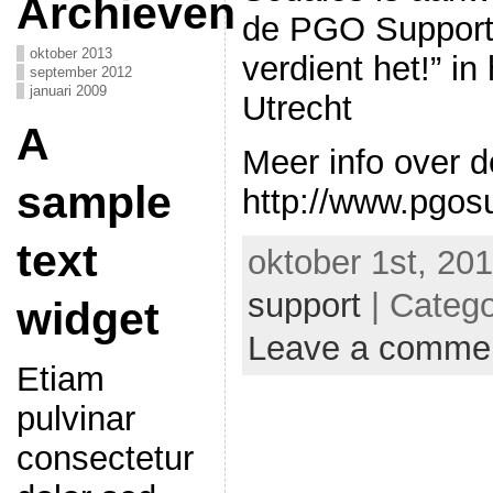
Archieven
de PGO Support 
oktober 2013
verdient het!” in
september 2012
januari 2009
Utrecht
A
Meer info over d
sample
http://www.pgos
text
oktober 1st, 20
support
| Categ
widget
Leave a comme
Etiam
pulvinar
consectetur