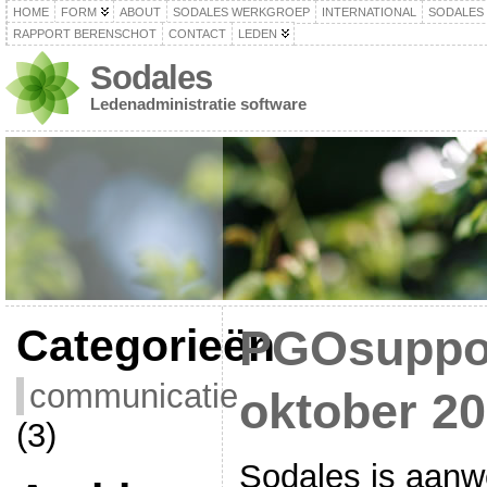
HOME
FORM
ABOUT
SODALES WERKGROEP
INTERNATIONAL
SODALES
RAPPORT BERENSCHOT
CONTACT
LEDEN
Sodales
Ledenadministratie software
Categorieën
PGOsuppor
communicatie
oktober 2
(3)
Sodales is aanw